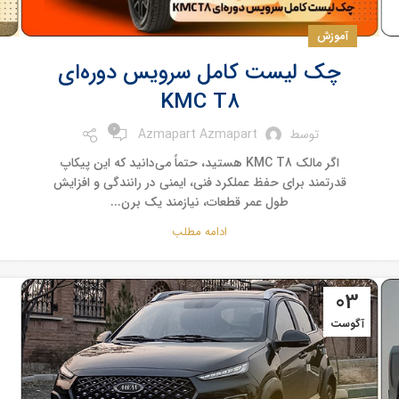
آموزش
چک لیست کامل سرویس دوره‌ای
KMC T8
0
توسط
Azmapart Azmapart
اگر مالک KMC T8 هستید، حتماً می‌دانید که این پیکاپ
قدرتمند برای حفظ عملکرد فنی، ایمنی در رانندگی و افزایش
طول عمر قطعات، نیازمند یک برن...
ادامه مطلب
03
آگوست