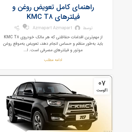
راهنمای کامل تعویض روغن و
فیلترهای KMC T8
0
توسط
Azmapart Azmapart
از مهم‌ترین اقدامات حفاظتی که هر مالک خودروی KMC T8
باید به‌طور منظم و حساس انجام دهد، تعویض به‌موقع روغن
موتور و فیلترهای مصرفی است. ا...
ادامه مطلب
07
آگوست