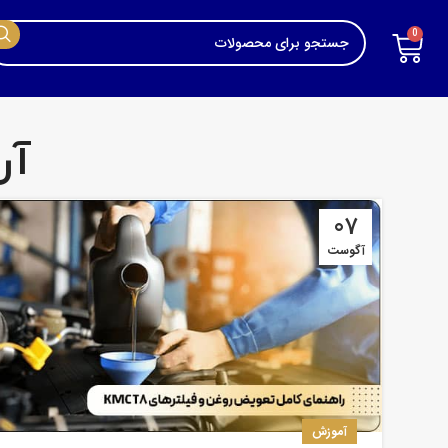
0
آر
07
آگوست
آموزش