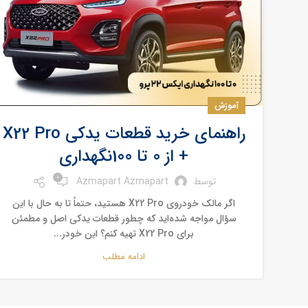
آموزش
راهنمای خرید قطعات یدکی X22 Pro
+ از 0 تا 100نگهداری
0
توسط
Azmapart Azmapart
اگر مالک خودروی X22 Pro هستید، حتماً تا به حال با این
سؤال مواجه شده‌اید که چطور قطعات یدکی اصل و مطمئن
برای X22 Pro تهیه کنم؟ این خودر...
ادامه مطلب