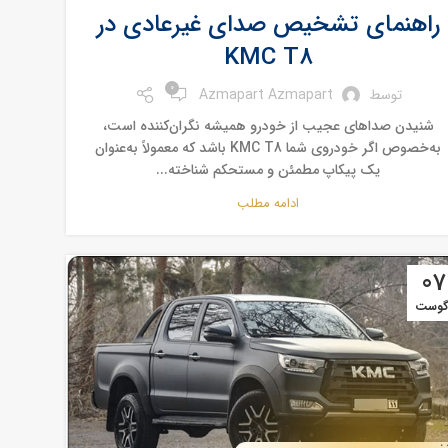
راهنمای تشخیص صدای غیرعادی در
KMC T8
0
توسط
Azmapart Azmapart
شنیدن صداهای عجیب از خودرو همیشه نگران‌کننده است،
به‌خصوص اگر خودروی شما KMC T8 باشد که معمولاً به‌عنوان
یک پیکاپ مطمئن و مستحکم شناخته...
ادامه مطلب
07
گوست