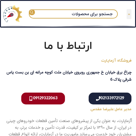
تعمیرگاه های مجاز
قوانین و مقررات
سوالات متداول
دسته بندی آزماپارت
ارتباط با ما
فروشگاه آزماپارت
چراغ برق خیابان خ جمهوری روبروی خیابان ملت کوچه مراغه ای بن بست یاس
شرقی پلاک 6
09129322063
02133972129
مدیر عامل:علیرضا مقدس
آ
زماپارت، به عنوان یکی از پیشروهای صنعت تأمین قطعات خودروهای چینی
در ایران، از سال ۱۳۹۰ با تمرکز بر کیفیت، قدرت تأمین و خدمات برتر، به
مشتریان خود خدمت می‌رساند.ماموریت ما در آزماپارت، ارائه انواع قطعات