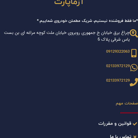
آزماپارت
*ما فقط فروشنده نیستیم، شریک مطمئن خودروی شماییم.*
چراغ برق خیابان خ جمهوری روبروی خیابان ملت کوچه مراغه ای بن بست
یاس شرقی پلاک 6
09129322063
02133972129
02133972129
صفحات مهم
قوانین و مقررات
تماس با ما