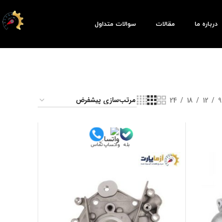
درباره ما
مقالات
سوالات متداول
24
18
12
9
بله
تماس
واتساپ