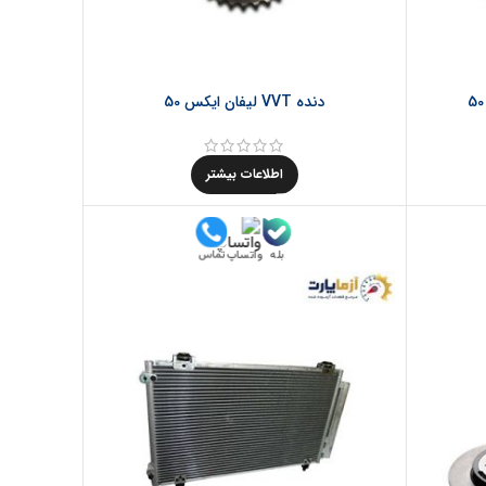
دنده VVT لیفان ایکس 50
اطلاعات بیشتر
بله
تماس
واتساپ