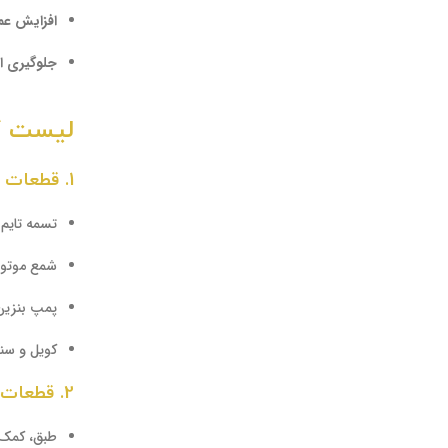
افزایش عم
جلوگیری از
لیست کام
1.
قطعات م
تسمه تایم 
شمع موتور
پمپ بنزین 
کویل و سن
2.
قطعات 
طبق، کمک 