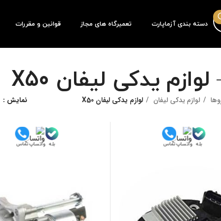
دسته بندی آزماپارت
تعمیرگاه های مجاز
قوانین و مقررات
لوازم یدکی لیفان X50
وها
لوازم یدکی لیفان
لوازم یدکی لیفان X50
نمایش
بله
بله
تماس
تماس
واتساپ
واتساپ