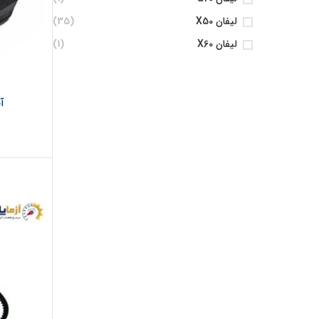
لیفان X50
(35)
لیفان X60
(1)
آف