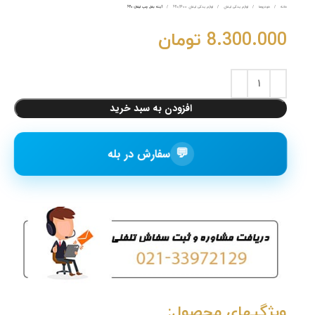
خانه
خودروها
لوازم یدکی لیفان
لوازم یدکی لیفان 620/1600
آینه بغل چپ لیفان 620
8.300.000
تومان
افزودن به سبد خرید
💬
سفارش در بله
ویژگیهای محصول: