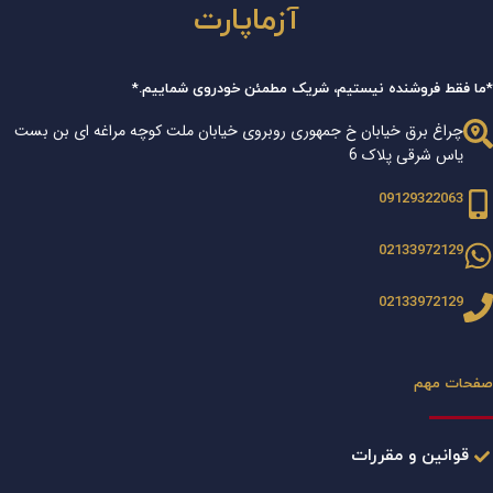
آزماپارت
*ما فقط فروشنده نیستیم، شریک مطمئن خودروی شماییم.*
چراغ برق خیابان خ جمهوری روبروی خیابان ملت کوچه مراغه ای بن بست
یاس شرقی پلاک 6
09129322063
02133972129
02133972129
صفحات مهم
قوانین و مقررات