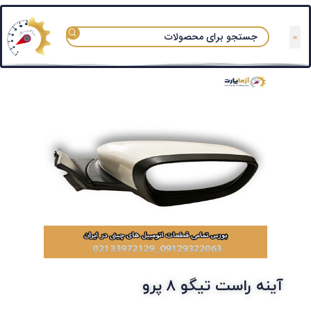
آینه راست تیگو ۸ پرو