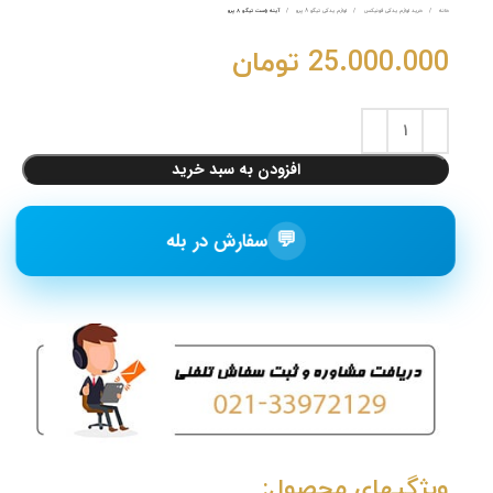
خانه
خرید لوازم یدکی فونیکس
لوازم یدکی تیگو 8 پرو
آینه راست تیگو ۸ پرو
25.000.000
تومان
افزودن به سبد خرید
💬
سفارش در بله
ویژگیهای محصول: