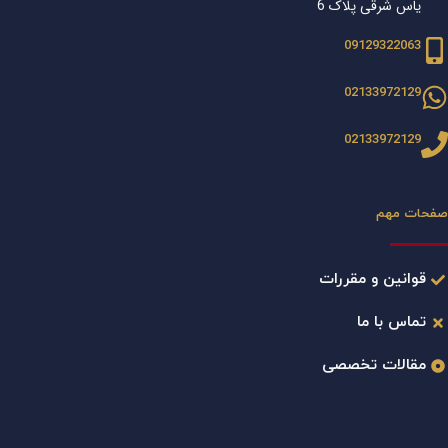
یاس شرقی پلاک 6
09129322063
02133972129
02133972129
صفحات مهم
قوانین و مقررات
تماس با ما
مقالات تخصصی