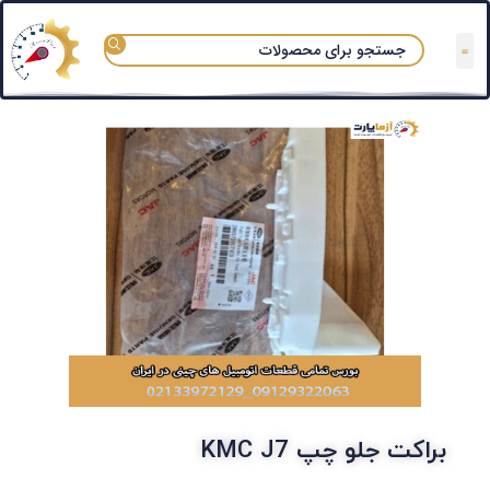
تعمیرگاه های مجاز
قوانین و مقررات
سوالات متداول
دسته بندی آزماپارت
براکت جلو چپ KMC J7