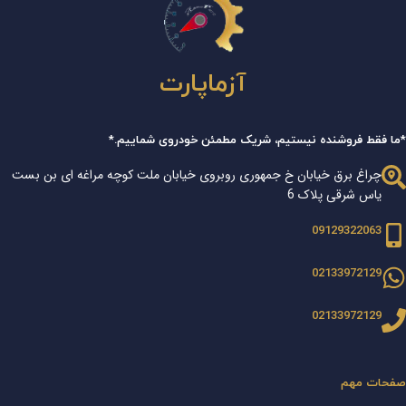
آزماپارت
*ما فقط فروشنده نیستیم، شریک مطمئن خودروی شماییم.*
چراغ برق خیابان خ جمهوری روبروی خیابان ملت کوچه مراغه ای بن بست
یاس شرقی پلاک 6
09129322063
02133972129
02133972129
صفحات مهم