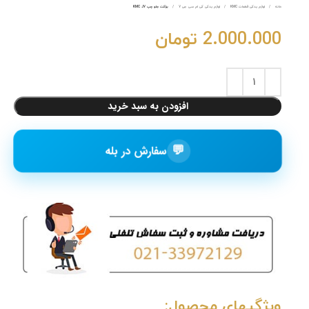
خانه
لوازم یدکی قطعات KMC
لوازم یدکی کی ام سی جی 7
براکت جلو چپ KMC J7
2.000.000
تومان
افزودن به سبد خرید
💬
سفارش در بله
ویژگیهای محصول: