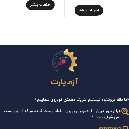
اطلاعات بیشتر
اط
اطلاعات بیشتر
آزماپارت
*ما فقط فروشنده نیستیم، شریک مطمئن خودروی شماییم.*
چراغ برق خیابان خ جمهوری روبروی خیابان ملت کوچه مراغه ای بن بست
یاس شرقی پلاک 6
09129322063