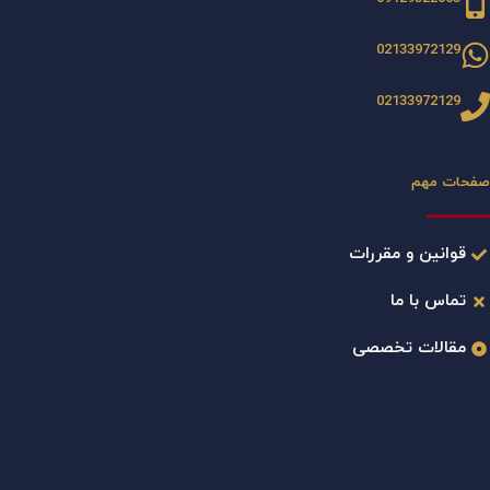
02133972129
02133972129
صفحات مهم
قوانین و مقررات
تماس با ما
مقالات تخصصی