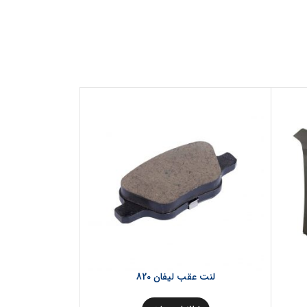
لنت عقب لیفان 820