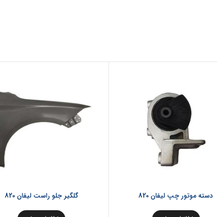
دسته موتور چپ لیفان 820
گلگیر جلو راست لیفان 820