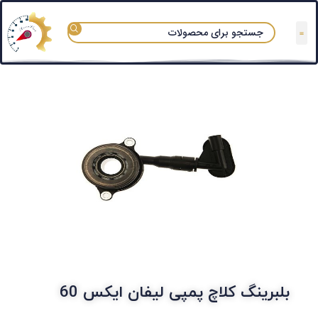
تعمیرگاه های مجاز
قوانین و مقررات
سوالات متداول
دسته بندی آزماپارت
بلبرینگ کلاچ پمپی لیفان ایکس 60