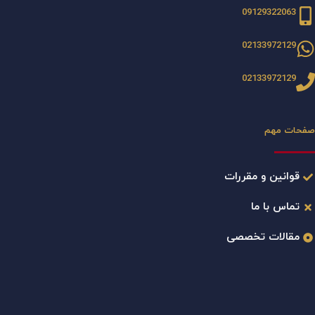
09129322063
02133972129
02133972129
صفحات مهم
قوانین و مقررات
تماس با ما
مقالات تخصصی