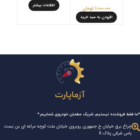
اطلاعات بیشتر
اط
1.000.000
تومان
افزودن به سبد خرید
آزماپارت
*ما فقط فروشنده نیستیم، شریک مطمئن خودروی شماییم.*
چراغ برق خیابان خ جمهوری روبروی خیابان ملت کوچه مراغه ای بن بست
یاس شرقی پلاک 6