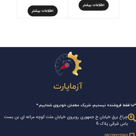
اطلاعات بیشتر
اط
اطلاعات بیشتر
آزماپارت
*ما فقط فروشنده نیستیم، شریک مطمئن خودروی شماییم.*
چراغ برق خیابان خ جمهوری روبروی خیابان ملت کوچه مراغه ای بن بست
یاس شرقی پلاک 6
09129322063