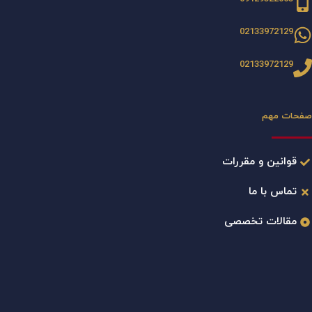
02133972129
02133972129
صفحات مهم
قوانین و مقررات
تماس با ما
مقالات تخصصی