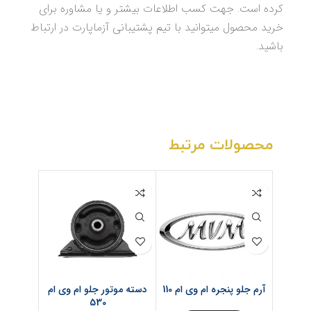
کرده است. جهت کسب اطلاعات بیشتر و یا مشاوره برای
خرید محصول میتوانید با تیم پشتیبانی آزماپارت در ارتباط
باشید.
محصولات مرتبط
آرم جلو پنجره ام وی ام 110
دسته موتور جلو ام وی ام
دینام 
530