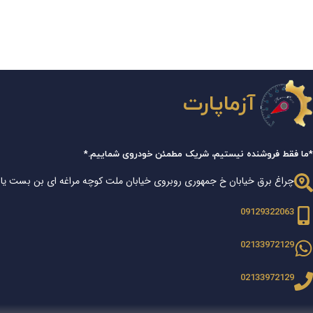
آزماپارت
*ما فقط فروشنده نیستیم، شریک مطمئن خودروی شماییم.*
چراغ برق خیابان خ جمهوری روبروی خیابان ملت کوچه مراغه ای بن بست یا
09129322063
02133972129
02133972129