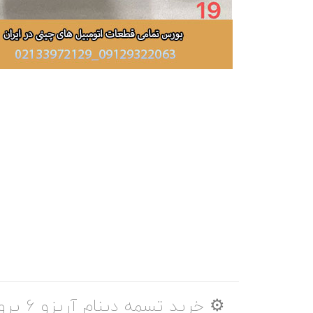
⚙️ خرید تسمه دینام آریزو 6 پرو اصلی | کیفیت فابریک و دوام بالا از آزماپارت