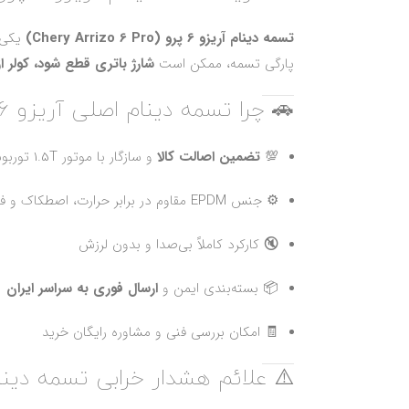
تسمه دینام آریزو 6 پرو (Chery Arrizo 6 Pro)
یکی ا
پارگی تسمه، ممکن است
شارژ باتری قطع شود، کولر از
🚗 چرا تسمه دینام اصلی آریزو 6 پرو را از آزماپارت بخریم؟
💯
تضمین اصالت کالا
و سازگار با موتور 1.5T توربوشارژ
⚙️ جنس EPDM مقاوم در برابر حرارت، اصطکاک و فرسایش
🔇 کارکرد کاملاً بی‌صدا و بدون لرزش
📦 بسته‌بندی ایمن و
ارسال فوری به سراسر ایران
🧾 امکان بررسی فنی و مشاوره رایگان خرید
⚠️ علائم هشدار خرابی تسمه دینام آر