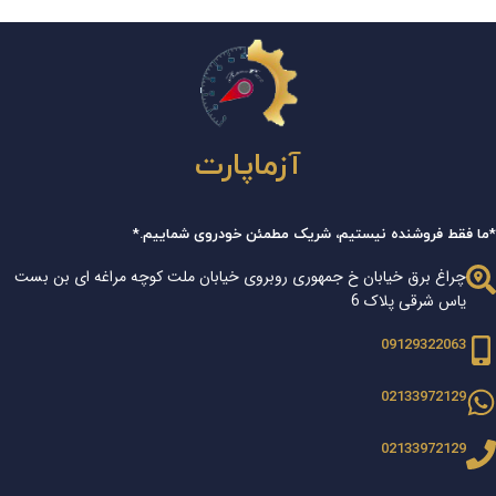
آزماپارت
*ما فقط فروشنده نیستیم، شریک مطمئن خودروی شماییم.*
چراغ برق خیابان خ جمهوری روبروی خیابان ملت کوچه مراغه ای بن بست
یاس شرقی پلاک 6
09129322063
02133972129
02133972129