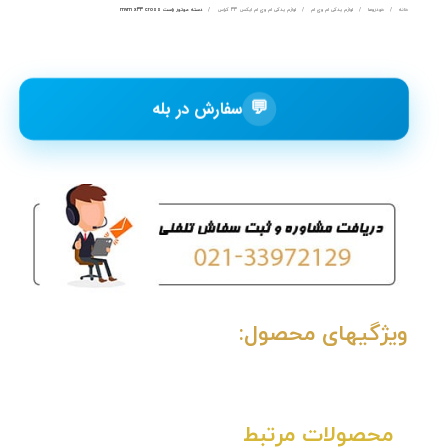
خانه
خودروها
لوازم یدکی ام وی ام
لوازم یدکی ام وی ام ایکس 33 کراس
دسته موتور راست mvm x33 cross
💬
سفارش در بله
ویژگیهای محصول:
محصولات مرتبط