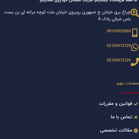
*ما فقط فروشنده نیستیم، شریک مطمئن خودروی شماییم.*
چراغ برق خیابان خ جمهوری روبروی خیابان ملت کوچه مراغه ای بن بست
یاس شرقی پلاک 6
09129322063
02133972129
02133972129
صفحات مهم
قوانین و مقررات
تماس با ما
مقالات تخصصی