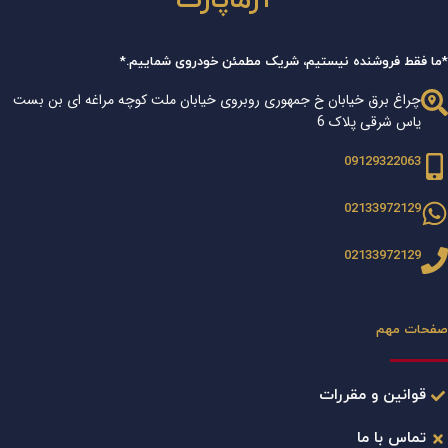
*ما فقط فروشنده نیستیم، شریک مطمئن خودروی شماییم.*
چراغ برق خیابان خ جمهوری روبروی خیابان ملت کوچه مراغه ای بن بست
یاس شرقی پلاک 6
09129322063
02133972129
02133972129
صفحات مهم
قوانین و مقررات
تماس با ما