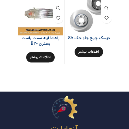
دیسک چرخ جلو جک S5
راهنما آینه سمت راست
میل مو
بسترن B30
اطلاعات بیشتر
اط
اطلاعات بیشتر
آزماپارت