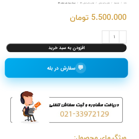
خانه
خودروها
لوازم یدکی لیفان
لوازم یدکی لیفان 520
دیسک چرخ عقب لیفان 520
5.500.000
تومان
افزودن به سبد خرید
💬
سفارش در بله
ویژگیهای محصول: