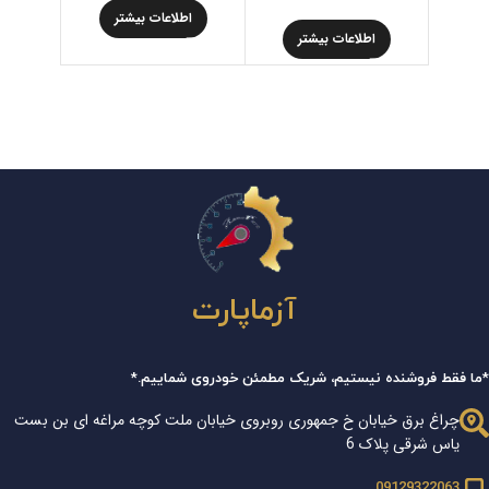
اطلاعات بیشتر
اطلاعات بیشتر
اط
آزماپارت
*ما فقط فروشنده نیستیم، شریک مطمئن خودروی شماییم.*
چراغ برق خیابان خ جمهوری روبروی خیابان ملت کوچه مراغه ای بن بست
یاس شرقی پلاک 6
09129322063