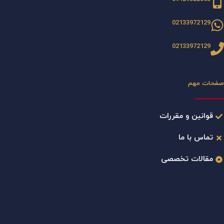
02133972129
02133972129
صفحات مهم
قوانین و مقررات
تماس با ما
مقالات تخصصی