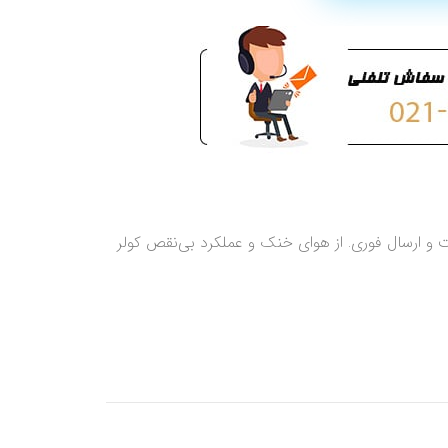
زو 6 GT با ضمانت اصالت و ارسال فوری. از هوای خنک و عملکرد بی‌نقص کولر