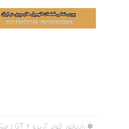
❄️ رادیاتور کولر آریزو 6 GT | خنک‌کنندگی بهینه برای سفرهای راحت