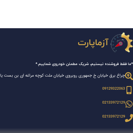
آزماپارت
*ما فقط فروشنده نیستیم، شریک مطمئن خودروی شماییم.*
چراغ برق خیابان خ جمهوری روبروی خیابان ملت کوچه مراغه ای بن بست یا
09129322063
02133972129
02133972129