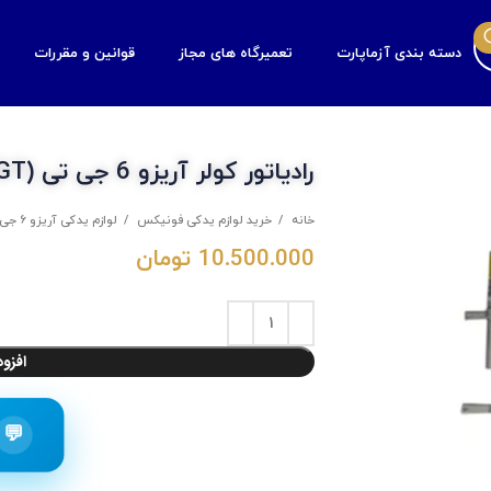
دسته بندی آزماپارت
تعمیرگاه های مجاز
قوانین و مقررات
رادیاتور کولر آریزو 6 جی تی (GT)
خانه
خرید لوازم یدکی فونیکس
لوازم یدکی آریزو 6 جی تی
10.500.000
تومان
افزو
💬