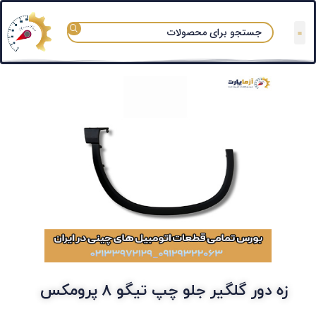
تعمیرگاه های مجاز
قوانین و مقررات
سوالات متداول
دسته بندی آزماپارت
زه دور گلگیر جلو چپ تیگو ۸ پرومکس