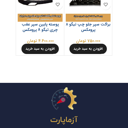
براکت سپر جلو چپ تیگو ۸
پوسته پایین سپر عقب
پرومکس
چری تیگو 8 پرومکس
750.000
تومان
4.400.000
تومان
.000
افزودن به سبد خرید
افزودن به سبد خرید
افزود
آزماپارت