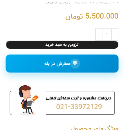
خانه
خرید لوازم یدکی فونیکس
لوازم یدکی تیگو 8 پرومکس
زه دور گلگیر جلو چپ تیگو ۸ پرومکس
5.500.000
تومان
افزودن به سبد خرید
💬
سفارش در بله
ویژگیهای محصول: