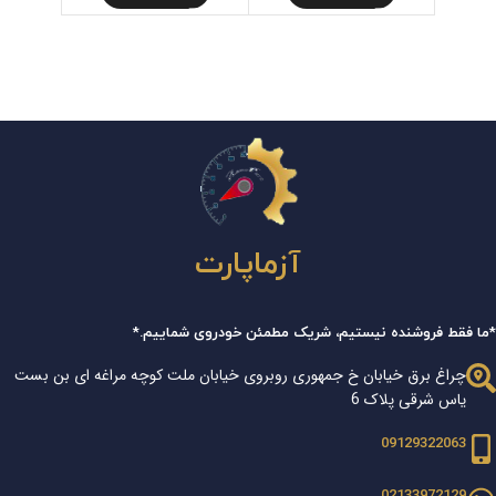
آزماپارت
*ما فقط فروشنده نیستیم، شریک مطمئن خودروی شماییم.*
چراغ برق خیابان خ جمهوری روبروی خیابان ملت کوچه مراغه ای بن بست
یاس شرقی پلاک 6
09129322063
02133972129