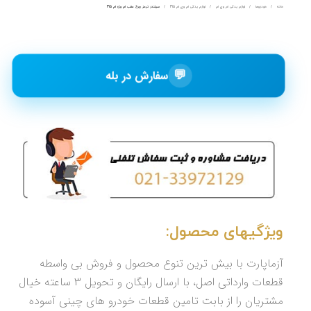
خانه
خودروها
لوازم یدکی ام وی ام
لوازم یدکی ام وی ام 315
سیلندر ترمز چرخ عقب ام وی ام 315
💬
سفارش در بله
ویژگیهای محصول:
آزماپارت با بیش ترین تنوع محصول و فروش بی واسطه
قطعات وارداتی اصل، با ارسال رایگان و تحویل 3 ساعته خیال
مشتریان را از بابت تامین قطعات خودرو های چینی آسوده