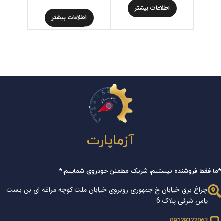
اطلاعات بیشتر
اط
اطلاعات بیشتر
آزماپارت
*ما فقط فروشنده نیستیم، شریک مطمئن خودروی شماییم.*
چراغ برق خیابان خ جمهوری روبروی خیابان ملت کوچه مراغه ای بن بست
یاس شرقی پلاک 6
09129322063