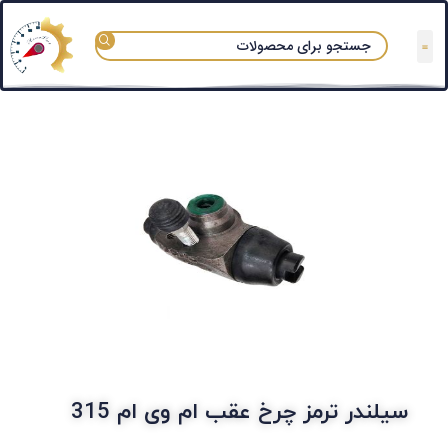
تعمیرگاه های مجاز
قوانین و مقررات
سوالات متداول
دسته بندی آزماپارت
سیلندر ترمز چرخ عقب ام وی ام 315