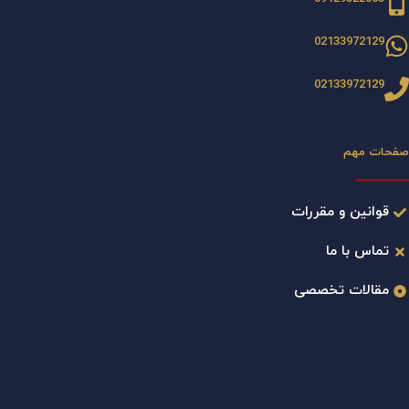
02133972129
02133972129
صفحات مهم
قوانین و مقررات
تماس با ما
مقالات تخصصی