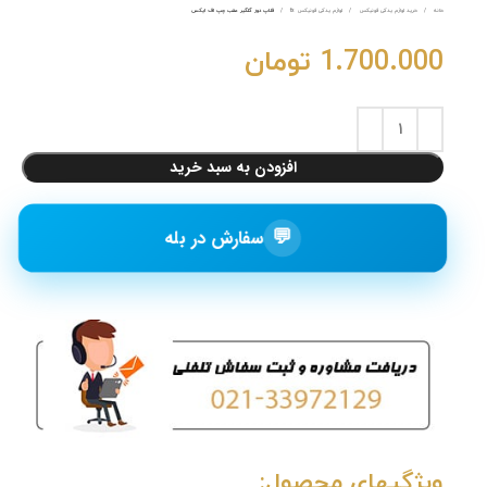
خانه
خرید لوازم یدکی فونیکس
لوازم یدکی فونیکس fx
فلاپ دور گلگیر عقب چپ اف ایکس
1.700.000
تومان
افزودن به سبد خرید
💬
سفارش در بله
ویژگیهای محصول: