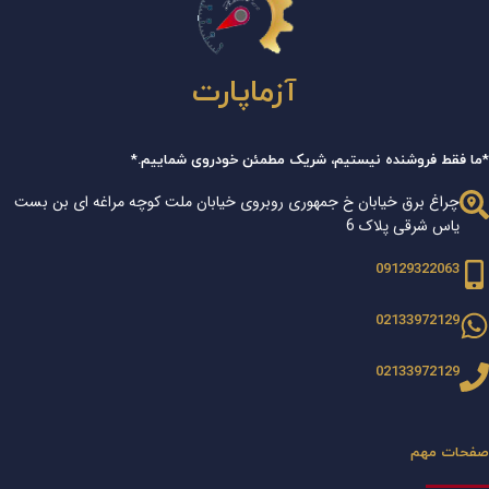
آزماپارت
*ما فقط فروشنده نیستیم، شریک مطمئن خودروی شماییم.*
چراغ برق خیابان خ جمهوری روبروی خیابان ملت کوچه مراغه ای بن بست
یاس شرقی پلاک 6
09129322063
02133972129
02133972129
صفحات مهم