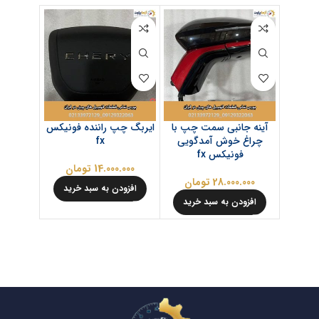
آینه جانبی سمت چپ با
ایربگ چپ راننده فونیکس
قاب دور
چراغ خوش آمدگویی
fx
ف
فونیکس fx
14.000.000
تومان
.000
28.000.000
تومان
افزودن به سبد خرید
افزود
افزودن به سبد خرید