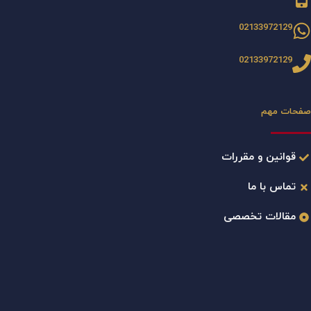
02133972129
02133972129
صفحات مهم
قوانین و مقررات
تماس با ما
مقالات تخصصی