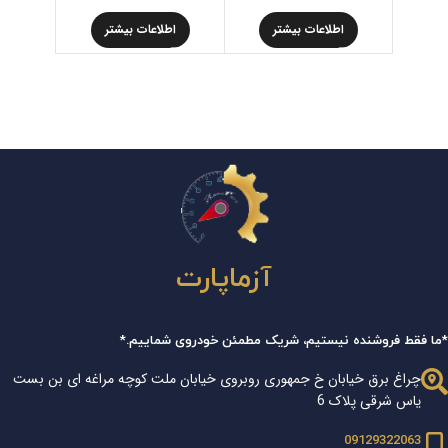
اطلاعات بیشتر
اطلاعات بیشتر
اط
آزماپارت
*ما فقط فروشنده نیستیم، شریک مطمئن خودروی شماییم.*
چراغ برق خیابان خ جمهوری روبروی خیابان ملت کوچه مراغه ای بن بست
یاس شرقی پلاک 6
09129322063