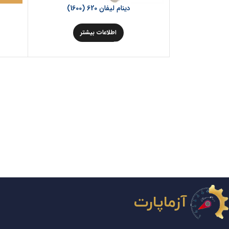
دینام لیفان 620 (1600)
اطلاعات بیشتر
آزماپارت