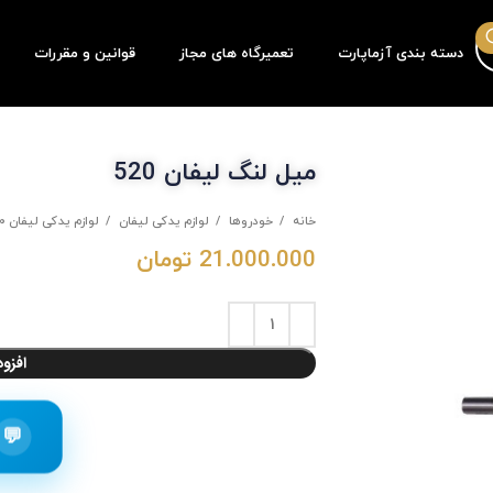
دسته بندی آزماپارت
تعمیرگاه های مجاز
قوانین و مقررات
میل لنگ لیفان 520
خانه
خودروها
لوازم یدکی لیفان
لوازم یدکی لیفان 520
21.000.000
تومان
افزو
💬