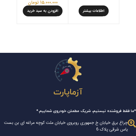
15.000.000
تومان
.000
اطلاعات بیشتر
افزودن به سبد خرید
افزود
آزماپارت
*ما فقط فروشنده نیستیم، شریک مطمئن خودروی شماییم.*
چراغ برق خیابان خ جمهوری روبروی خیابان ملت کوچه مراغه ای بن بست
یاس شرقی پلاک 6