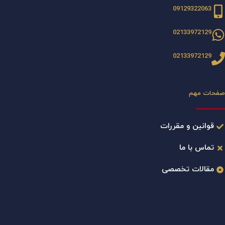
09129322063
02133972129
02133972129
صفحات مهم
قوانین و مقررات
تماس با ما
مقالات تخصصی