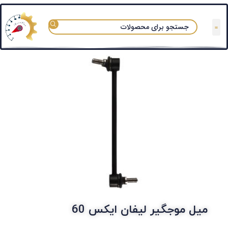
تعمیرگاه های مجاز
قوانین و مقررات
سوالات متداول
دسته بندی آزماپارت
میل موجگیر لیفان ایکس 60