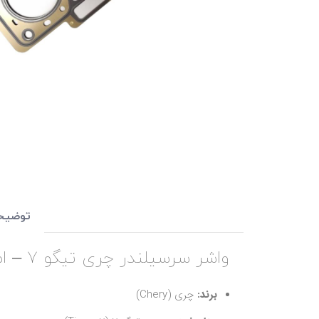
توضیح
واشر سرسیلندر چری تیگو 7 – اصلی و اورجینال | قیمت و خرید
برند:
چری (Chery)