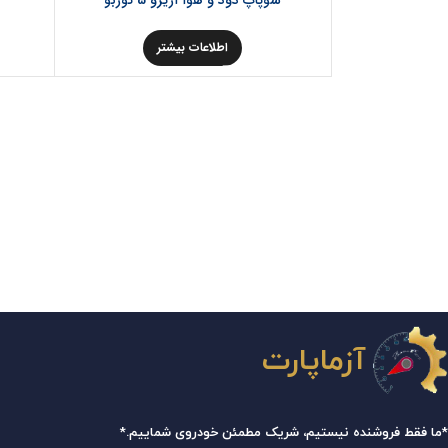
سوپاپ دود و هوا آریزو 5 توربو
اطلاعات بیشتر
آزماپارت
*ما فقط فروشنده نیستیم، شریک مطمئن خودروی شماییم.*