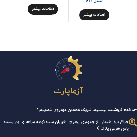
لیفان 820
کوچک
اطلاعات بیشتر
اطلاعات بیشتر
اط
آزماپارت
*ما فقط فروشنده نیستیم، شریک مطمئن خودروی شماییم.*
چراغ برق خیابان خ جمهوری روبروی خیابان ملت کوچه مراغه ای بن بست
یاس شرقی پلاک 6