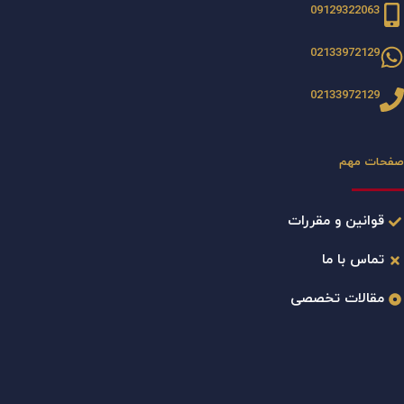
09129322063
02133972129
02133972129
صفحات مهم
قوانین و مقررات
تماس با ما
مقالات تخصصی