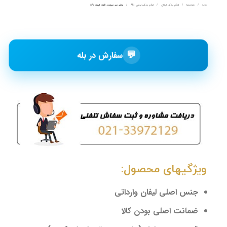
خانه
خودروها
لوازم یدکی لیفان
لوازم یدکی لیفان 820
واشر سر سیلندر فلزی لیفان 820
💬
سفارش در بله
ویژگیهای محصول:
جنس اصلی لیفان وارداتی
ضمانت اصلی بودن کالا