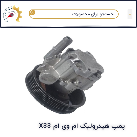
تعمیرگاه های مجاز
قوانین و مقررات
سوالات متداول
دسته بندی آزماپارت
پمپ هیدرولیک ام وی ام X33