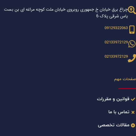
چراغ برق خیابان خ جمهوری روبروی خیابان ملت کوچه مراغه ای بن بست
یاس شرقی پلاک 6
09129322063
02133972129
02133972129
صفحات مهم
قوانین و مقررات
تماس با ما
مقالات تخصصی