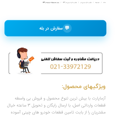
خانه
خودروها
لوازم یدکی ام وی ام
لوازم یدکی ام وی ام X33
پمپ هیدرولیک ام وی ام X33
💬
سفارش در بله
ویژگیهای محصول:
آزماپارت با بیش ترین تنوع محصول و فروش بی واسطه
قطعات وارداتی اصل، با ارسال رایگان و تحویل 3 ساعته خیال
مشتریان را از بابت تامین قطعات خودرو های چینی آسوده