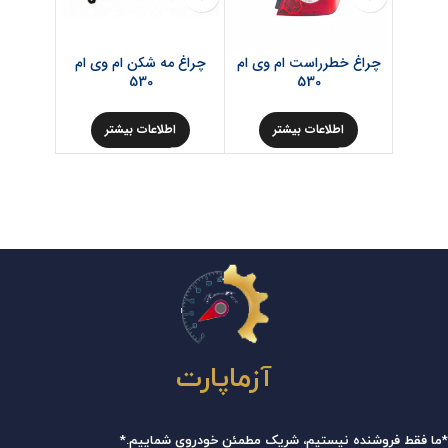
چراغ خطرراست ام وی ام
چراغ مه شکن ام وی ام
دسته موت
530
530
اطلاعات بیشتر
اطلاعات بیشتر
اط
آزماپارت
*ما فقط فروشنده نیستیم، شریک مطمئن خودروی شماییم.*