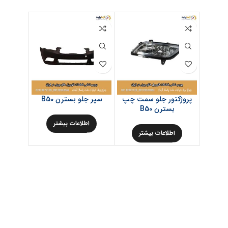
پروژکتور جلو سمت چپ
سپر جلو بسترن B50
گلگیر
بسترن B50
بس
اطلاعات بیشتر
اطلاعات بیشتر
اط