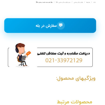
خانه
خودروها
لوازم یدکی بسترن
خرید لوازم یدکی بسترن b50
چراغ جلو سمت راست بسترن B50
💬
سفارش در بله
ویژگیهای محصول:
محصولات مرتبط