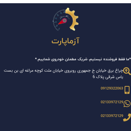
آزماپارت
*ما فقط فروشنده نیستیم، شریک مطمئن خودروی شماییم.*
چراغ برق خیابان خ جمهوری روبروی خیابان ملت کوچه مراغه ای بن بست
یاس شرقی پلاک 6
09129322063
02133972129
02133972129