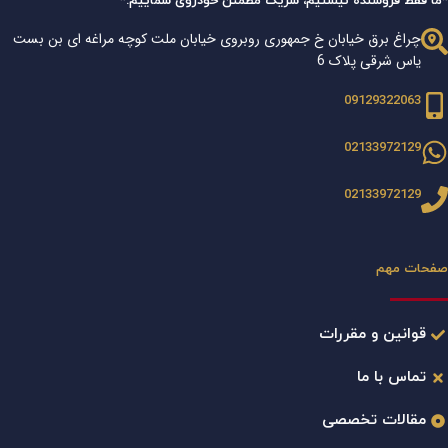
*ما فقط فروشنده نیستیم، شریک مطمئن خودروی شماییم.*
چراغ برق خیابان خ جمهوری روبروی خیابان ملت کوچه مراغه ای بن بست
یاس شرقی پلاک 6
09129322063
02133972129
02133972129
صفحات مهم
قوانین و مقررات
تماس با ما
مقالات تخصصی