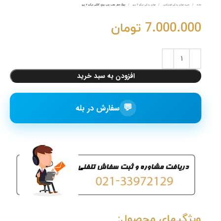
خانه
خرید لوازم یدکی فونیکس
لوازم یدکی تیگو 7 پرو
چراغ خطر عقب چپ روي گلگير تيگو ٧ پرو
7.000.000
تومان
افزودن به سبد خرید
💬
سفارش در بله
ویژگیهای محصول: