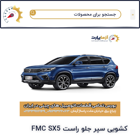
تعمیرگاه های مجاز
قوانین و مقررات
سوالات متداول
دسته بندی آزماپارت
کشویی سپر جلو راست FMC SX5