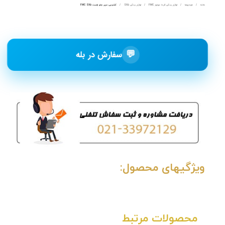
خانه
خودروها
لوازم یدکی فردا موتور FMC
لوازم یدکی SX5
کشویی سپر جلو راست FMC SX5
💬
سفارش در بله
ویژگیهای محصول:
محصولات مرتبط