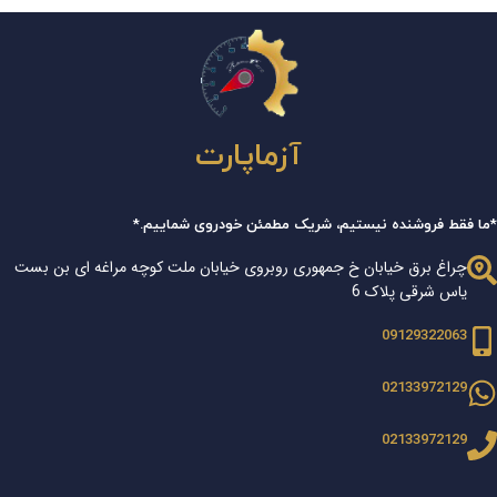
آزماپارت
*ما فقط فروشنده نیستیم، شریک مطمئن خودروی شماییم.*
چراغ برق خیابان خ جمهوری روبروی خیابان ملت کوچه مراغه ای بن بست
یاس شرقی پلاک 6
09129322063
02133972129
02133972129